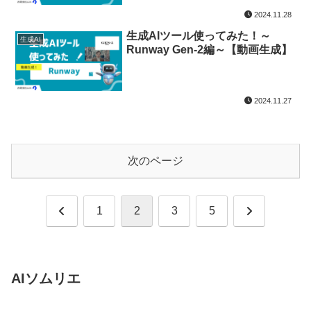
2024.11.28
生成AIツール使ってみた！～
生成AI
Runway Gen-2編～【動画生成】
2024.11.27
次のページ
前
次
1
2
3
5
へ
へ
AIソムリエ