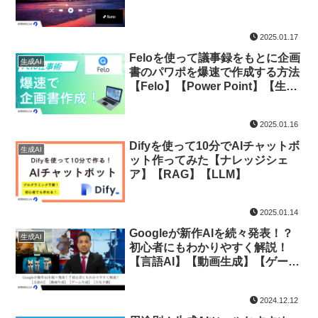
2025.01.17
Feloを使って議事録をもとに企画
生成AI
書のパワポを爆速で作成する方法
【Felo】【Power Point】【生成
AI】
2025.01.16
Difyを使って10分でAIチャットボ
生成AI
ット作ってみた【ナレッジシェ
ア】【RAG】【LLM】
2025.01.14
Googleが新作AIを続々発表！？
生成AI
初心者にもわかりやすく解説！
【言語AI】【動画生成】【ゲーム
生成】【天気予測】
2024.12.12