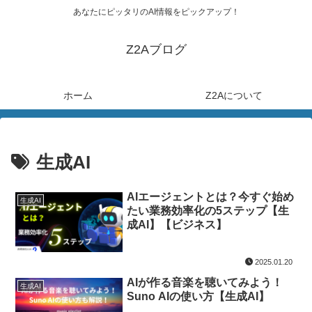
あなたにピッタリのAI情報をピックアップ！
Z2Aブログ
ホーム
Z2Aについて
生成AI
AIエージェントとは？今すぐ始め
生成AI
たい業務効率化の5ステップ【生
成AI】【ビジネス】
2025.01.20
AIが作る音楽を聴いてみよう！
生成AI
Suno AIの使い方【生成AI】