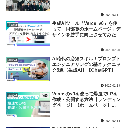
2025.03.11
生成AIツール「Vercel v0」を使
生成AI
って「阿部寛のホームページ」デ
ザインを勝手に向上させてみた～
ビジネスでの応用も解説！～
2025.02.20
AI時代の必須スキル！プロンプト
生成AI
エンジニアリングの基本テクニッ
ク5選【生成AI】【ChatGPT】
2025.02.19
Vercelのv0を使って爆速でLPを
生成AI
作成・公開する方法【ランディン
グページ】【ホームページ】
【Webデザイン】【UI/UX】
2025.02.14