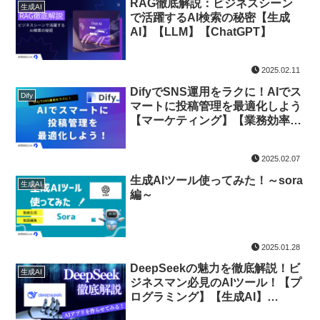
RAG徹底解説：ビジネスシーン
生成AI
で活躍するAI検索の秘密【生成
AI】【LLM】【ChatGPT】
2025.02.11
DifyでSNS運用をラクに！AIでス
Dify
マートに投稿管理を最適化しよう
【マーケティング】【業務効率
化】
2025.02.07
生成AIツール使ってみた！～sora
生成AI
編～
2025.01.28
DeepSeekの魅力を徹底解説！ビ
生成AI
ジネスマン必見のAIツール！【プ
ログラミング】【生成AI】
【LLM】