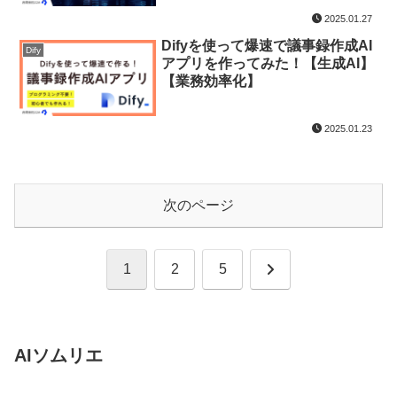
2025.01.27
Difyを使って爆速で議事録作成AI
Dify
アプリを作ってみた！【生成AI】
【業務効率化】
2025.01.23
次のページ
次
1
2
5
へ
AIソムリエ