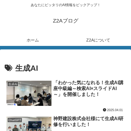
あなたにピッタリのAI情報をピックアップ！
Z2Aブログ
ホーム
Z2Aについて
生成AI
「わかった気になれる！生成AI講
生成AI
座中級編～検索AI×スライドAI
～」を開催しました！
2025.04.01
神野建設株式会社様にて生成AI研
ChatGPT
修を行いました！