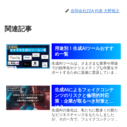
合同会社Z2A 代表 大野裕之
関連記事
生成AI
用途別！生成AIツールおすす
め一覧
生成AIツールは、さまざまな業界や用途
での効率化やクリエイティブな作業をサ
ポートするために急速に普及していま
す。この記事では、用途別におすすめの
生成AIツールを紹介し、それぞれの特徴
や活用方法について解説します！AI検索
ChatGPT
生成AIによるフェイクコンテ
perplexity...
ンツのリスクと倫理的対応
策：企業が取るべき対策と
は？
生成AIの進化は、私たちに数多くの新た
なビジネスチャンスをもたらしました
が、その一方で、フェイクコンテンツの
生成や拡散が懸念されています。悪用さ