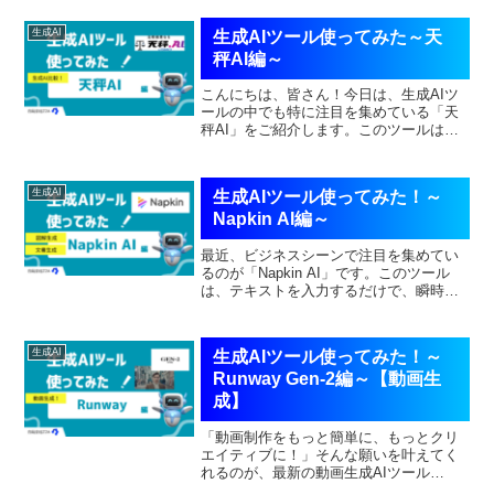
れることで、個人や企業の信頼が失わ
れ、社会全体に大きな影響を与える可能
生成AI
生成AIツール使ってみた～天
性があります。本記事では、...
秤AI編～
こんにちは、皆さん！今日は、生成AIツ
ールの中でも特に注目を集めている「天
秤AI」をご紹介します。このツールは、
なんと最大6つのAIモデルを同時に使っ
て、さまざまな回答を瞬時に比較できる
んです。無料で利用できるので、コスト
生成AI
生成AIツール使ってみた！～
を気にせずに高性能...
Napkin AI編～
最近、ビジネスシーンで注目を集めてい
るのが「Napkin AI」です。このツール
は、テキストを入力するだけで、瞬時に
図解やグラフを生成してくれる画期的な
AIツールです。特に、デザインスキルが
なくてもプロフェッショナルな見た目の
生成AI
生成AIツール使ってみた！～
資料を作成でき...
Runway Gen-2編～【動画生
成】
「動画制作をもっと簡単に、もっとクリ
エイティブに！」そんな願いを叶えてく
れるのが、最新の動画生成AIツール
「Runway Gen-2」です。このツールは、