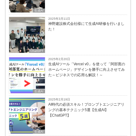
生成AI
2025年3月11日
神野建設株式会社様にて生成AI研修を行いまし
た！
ChatGPT
2025年2月20日
生成AIツール「Vercel v0」を使って「阿部寛の
ホームページ」デザインを勝手に向上させてみ
た～ビジネスでの応用も解説！～
生成AI
2025年2月19日
AI時代の必須スキル！プロンプトエンジニアリ
ングの基本テクニック5選【生成AI】
【ChatGPT】
生成AI