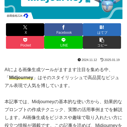
X
Facebook
はてブ
Pocket
LINE
コピー
2024.11.12
2025.01.19
AIによる画像生成ツールがますます注目を集める中、
「
Midjourney
」はそのスタイリッシュで高品質なビジュ
アル表現で人気を博しています。
本記事では、Midjourneyの基本的な使い方から、効果的な
プロンプトの作成テクニック、実際の活用事例までを解説
します。AI画像生成をビジネスや趣味で取り入れたい方に
役立つ情報が満載です。この記事を読めば、Midjourneyを