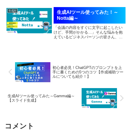
テキストや画像から短い動画を生成する
能力を持ち、特にクリエイターやマーケ
生成AI
生成AIツール使ってみた！～
ターにとって強...
Notta編～
「会議の内容をすぐに文字に起こしたい
けど、手間がかかる…」そんな悩みを抱
えているビジネスパーソンの皆さん、朗
報です！今回は、音声を自動で文字起こ
ししてくれるAIツール「Notta」をご紹介
します。リアルタイムでの文字起こしが
可能で、会議やイ...
初心者必見！ChatGPTのプロンプトを上
手に書くための5つのコツ【作成補助ツー
ルについても紹介！】
生成AIツール使ってみた～Gamma編～
【スライド生成】
コメント