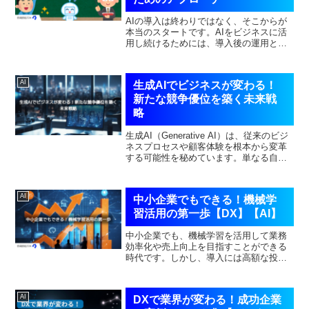
AIの導入は終わりではなく、そこからが
本当のスタートです。AIをビジネスに活
用し続けるためには、導入後の運用と継
続的な改善が欠かせません。本記事で
は、AIを最大限に活用するための効果的
な運用方法や、改善を進めるためのポイ
AI
生成AIでビジネスが変わる！
ントについて解説しま...
新たな競争優位を築く未来戦
略
生成AI（Generative AI）は、従来のビジ
ネスプロセスや顧客体験を根本から変革
する可能性を秘めています。単なる自動
化にとどまらず、クリエイティブな業務
を支援し、製品やサービス開発に新たな
価値をもたらす技術として、すでに多く
AI
中小企業でもできる！機械学
の業界で...
習活用の第一歩【DX】【AI】
中小企業でも、機械学習を活用して業務
効率化や売上向上を目指すことができる
時代です。しかし、導入には高額な投資
や専門的な知識が必要と考え、ハードル
が高いと感じている企業も少なくありま
せん。実は、限られた予算やリソースで
AI
DXで業界が変わる！成功企業
も機械学習を取り入れる方...