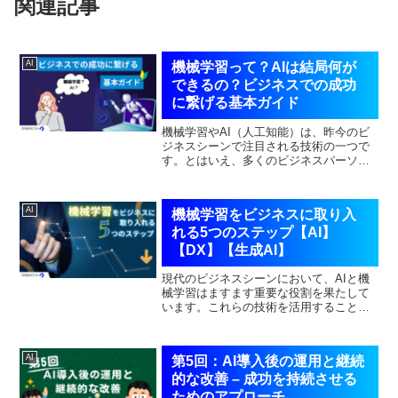
関連記事
AI
機械学習って？AIは結局何が
できるの？ビジネスでの成功
に繋げる基本ガイド
機械学習やAI（人工知能）は、昨今のビ
ジネスシーンで注目される技術の一つで
す。とはいえ、多くのビジネスパーソン
にとって、その実際の価値や導入方法に
ついてはまだ不明瞭かもしれません。本
記事では、AIと機械学習がどのようにビ
AI
機械学習をビジネスに取り入
ジネスの成功に繋がる...
れる5つのステップ【AI】
【DX】【生成AI】
現代のビジネスシーンにおいて、AIと機
械学習はますます重要な役割を果たして
います。これらの技術を活用すること
で、企業は競争優位性を高めることがで
きます。しかし、ただ導入するだけでは
成果は出ません。本記事では、効果的に
AI
第5回：AI導入後の運用と継続
機械学習を取り入れるため...
的な改善 – 成功を持続させる
ためのアプローチ