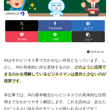
X
Facebook
はてブ
Pocket
LINE
コピー
2024.10.14
AIは今やビジネス界で欠かせない存在となっています。し
かし、AIが具体的に何を意味するのか、
どのように活用で
きるのかを理解しているビジネスマンは意外と少ないのが
現実です
。
本記事では、AIの基本概念からビジネスでの具体的な活用
例までをわかりやすく解説します。これを読めば、あなた
のビジネスにAIを活かすヒントが得られるはずです！