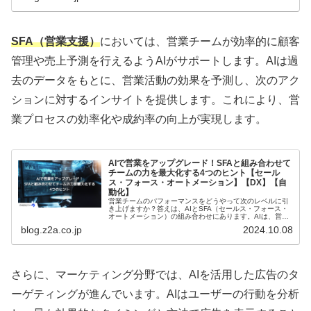
SFA（営業支援）
においては、営業チームが効率的に顧客
管理や売上予測を行えるようAIがサポートします。AIは過
去のデータをもとに、営業活動の効果を予測し、次のアク
ションに対するインサイトを提供します。これにより、営
業プロセスの効率化や成約率の向上が実現します。
AIで営業をアップグレード！SFAと組み合わせて
チームの力を最大化する4つのヒント【セール
ス・フォース・オートメーション】【DX】【自
動化】
営業チームのパフォーマンスをどうやって次のレベルに引
き上げますか？答えは、AIとSFA（セールス・フォース・
オートメーション）の組み合わせにあります。AIは、営業
データをもとにしたリードの優先順位付けや顧客ニーズの
blog.z2a.co.jp
2024.10.08
分析を瞬時に行い、効率的で...
さらに、マーケティング分野では、AIを活用した広告のタ
ーゲティングが進んでいます。AIはユーザーの行動を分析