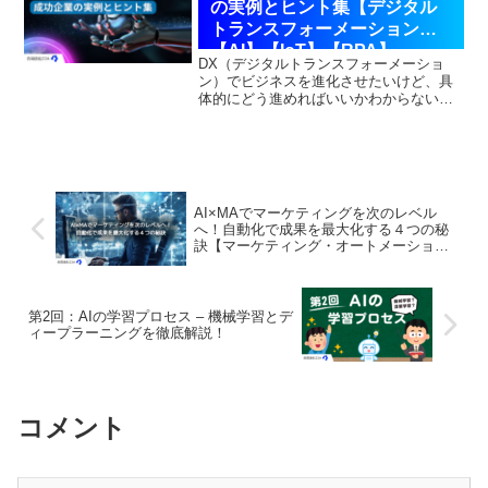
の実例とヒント集【デジタル
トランスフォーメーション】
【AI】【IoT】【RPA】
DX（デジタルトランスフォーメーショ
ン）でビジネスを進化させたいけど、具
体的にどう進めればいいかわからない？
そんなあなたに朗報です！本記事では、
実際にDXを成功させた企業の実例をピッ
クアップし、その秘訣をわかりやすく解
説。業界ごとの具体策を...
AI×MAでマーケティングを次のレベル
へ！自動化で成果を最大化する４つの秘
訣【マーケティング・オートメーショ
ン】【DX】
第2回：AIの学習プロセス – 機械学習とデ
ィープラーニングを徹底解説！
コメント