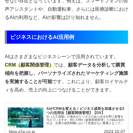
せない存在となっています。例えば、スマートフォンの音
声アシスタントや、自動運転車、さらには医療診断におけ
るAIの利用など、AIの影響は計り知れません。
ビジネスにおけるAI活用例
AIはさまざまなビジネスシーンで活用されています。
CRM（顧客関係管理）
では、
顧客データを分析して購買
傾向を把握し、パーソナライズされたマーケティング施策
を実施することが可能
です。これにより、顧客ロイヤルテ
ィを高め、売上の向上につなげることができます。
AIがCRMを変える！ビジネス成長を加速させる5
つの活用法【顧客関係管理】【DX】
AI（人工知能）の進化がビジネスのあらゆる分野に影響を
与えていますが、特にCRM（顧客関係管理）との組み合わ
せは、企業の成長戦略において見逃せない要素となってい
ます。この記事では、AIとCRMの連携が具体的にどのよう
な効果をもたらすのか、5...
blog.z2a.co.jp
2024.10.07